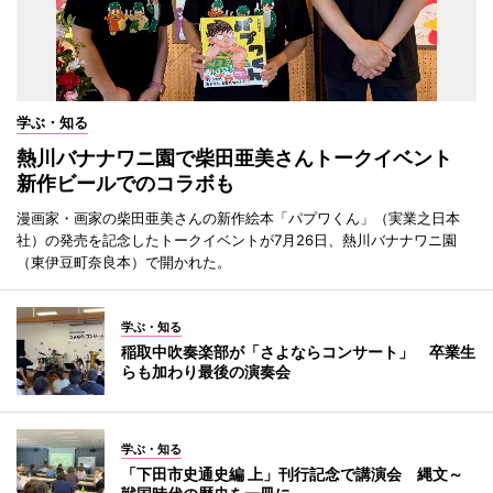
学ぶ・知る
熱川バナナワニ園で柴田亜美さんトークイベント
新作ビールでのコラボも
漫画家・画家の柴田亜美さんの新作絵本「パプワくん」（実業之日本
社）の発売を記念したトークイベントが7月26日、熱川バナナワニ園
（東伊豆町奈良本）で開かれた。
学ぶ・知る
稲取中吹奏楽部が「さよならコンサート」 卒業生
らも加わり最後の演奏会
学ぶ・知る
「下田市史通史編 上」刊行記念で講演会 縄文～