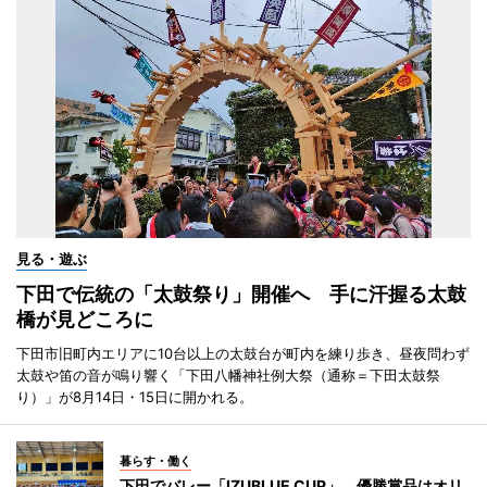
見る・遊ぶ
下田で伝統の「太鼓祭り」開催へ 手に汗握る太鼓
橋が見どころに
下田市旧町内エリアに10台以上の太鼓台が町内を練り歩き、昼夜問わず
太鼓や笛の音が鳴り響く「下田八幡神社例大祭（通称＝下田太鼓祭
り）」が8月14日・15日に開かれる。
暮らす・働く
下田でバレー「IZUBLUE CUP」 優勝賞品はオリ