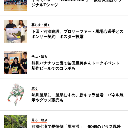
ジナルTシャツ
暮らす・働く
下田・河津建設、プロサーファー・馬場心選手とス
ポンサー契約 ポスター披露
学ぶ・知る
熱川バナナワニ園で柴田亜美さんトークイベント
新作ビールでのコラボも
買う
熱川温泉に「温泉むすめ」新キャラ登場 パネル展
示やグッズ販売も
見る・遊ぶ
河津七滝で夏恒例「風涼渓」 60個のガラス風鈴