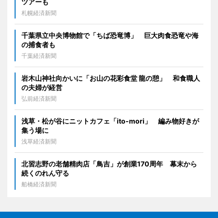
ツアーも
札幌経済新聞
千葉県立中央博物館で「ちば恐竜博」 巨大肉食恐竜や海
の捕食者も
千葉経済新聞
岩木山神社向かいに「お山の花彩食堂 龍の憩」 和食職人
の夫婦が経営
弘前経済新聞
浅草・松が谷にニットカフェ「ito-mori」 編み物好きが
集う場に
浅草経済新聞
北習志野の老舗精肉店「鳥吉」が創業170周年 幕末から
続くのれん守る
船橋経済新聞