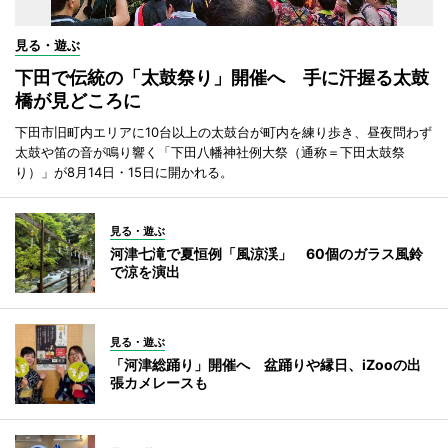
見る・遊ぶ
下田で伝統の「太鼓祭り」開催へ 手に汗握る太鼓
橋が見どころに
下田市旧町内エリアに10台以上の太鼓台が町内を練り歩き、昼夜問わず
太鼓や笛の音が鳴り響く「下田八幡神社例大祭（通称＝下田太鼓祭
り）」が8月14日・15日に開かれる。
見る・遊ぶ
河津七滝で夏恒例「風涼渓」 60個のガラス風鈴
で涼を演出
見る・遊ぶ
「河津総踊り」開催へ 盆踊りや縁日、iZooの出
張カメレースも