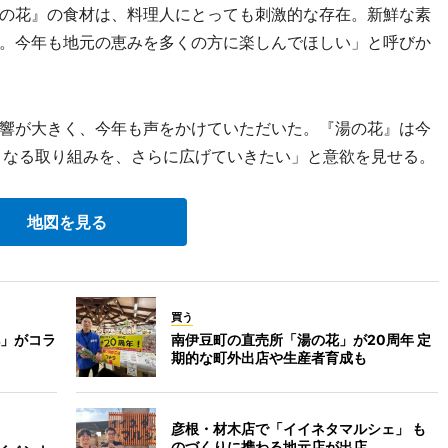
の花』の食材は、料理人にとっても刺激的な存在。新鮮な素
。今年も地元の恵みを多くの方に楽しんでほしい」と呼びか
響が大きく、今年も声をかけていただいた。『湯の花』は今
となる取り組みを、さらに広げていきたい」と意欲を見せる。
地図を見る
買う
」がコラ
南伊豆町の直売所「湯の花」が20周年 定
期的な町外出店や生産者育成も
彦根・材木店で「イイネタマルシェ」 も
のづくりに携わる地元店が出店