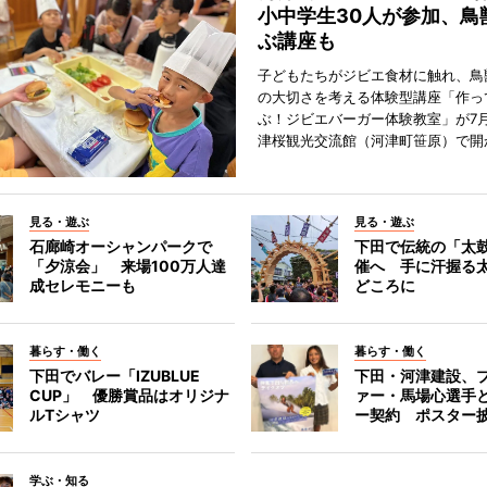
小中学生30人が参加、鳥
ぶ講座も
子どもたちがジビエ食材に触れ、鳥
の大切さを考える体験型講座「作っ
ぶ！ジビエバーガー体験教室」が7月
津桜観光交流館（河津町笹原）で開
見る・遊ぶ
見る・遊ぶ
石廊崎オーシャンパークで
下田で伝統の「太
「夕涼会」 来場100万人達
催へ 手に汗握る
成セレモニーも
どころに
暮らす・働く
暮らす・働く
下田でバレー「IZUBLUE
下田・河津建設、
CUP」 優勝賞品はオリジナ
ァー・馬場心選手
ルTシャツ
ー契約 ポスター
学ぶ・知る