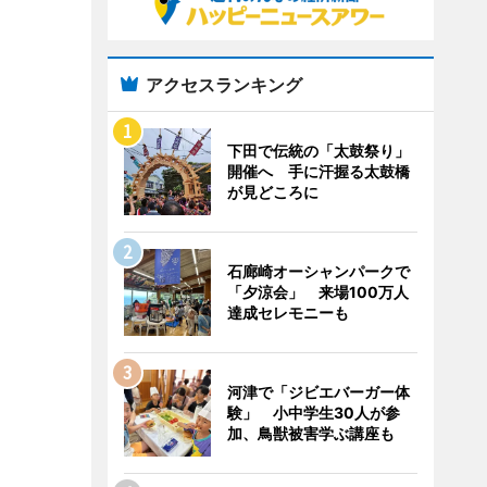
アクセスランキング
下田で伝統の「太鼓祭り」
開催へ 手に汗握る太鼓橋
が見どころに
石廊崎オーシャンパークで
「夕涼会」 来場100万人
達成セレモニーも
河津で「ジビエバーガー体
験」 小中学生30人が参
加、鳥獣被害学ぶ講座も