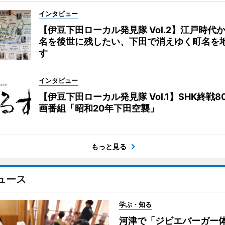
インタビュー
【伊豆下田ローカル発見隊 Vol.2】江戸時代
名を後世に残したい、下田で消えゆく町名を
す
インタビュー
【伊豆下田ローカル発見隊 Vol.1】SHK終戦8
画番組「昭和20年下田空襲」
もっと見る
ュース
学ぶ・知る
河津で「ジビエバーガ