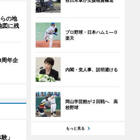
在日米軍が支援物資輸送
からの地
地図に残
プロ野球・日本ハム１―０
楽天
0周年企
内閣・党人事、説明避ける
岡山学芸館が２回戦へ 高
校野球
もっと見る
ー体験」