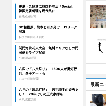
香港・九龍塘に韓国料理店「Social」
韓国定番料理を現代風に
香港経済新聞
SC相模原、熊本と引き分け J3リーグ
開幕
相模原町田経済新聞
関門海峡花火大会、無料エリアなしの門
司側をライブ配信
小倉経済新聞
八広で「八八祭り」 1500人が提灯行
列、多幸アートも
すみだ経済新聞
最新ニ
八戸の「騎馬打毬」、若手騎手の姿勇ま
しく 20年ぶりの正式参拝も
八戸経済新聞