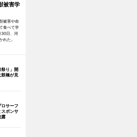
獣被害学
獣被害や命
て食べて学
30日、河
かれた。
鼓祭り」開
太鼓橋が見
プロサーフ
とスポンサ
披露