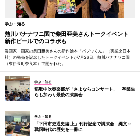
学ぶ・知る
熱川バナナワニ園で柴田亜美さんトークイベント
新作ビールでのコラボも
漫画家・画家の柴田亜美さんの新作絵本「パプワくん」（実業之日本
社）の発売を記念したトークイベントが7月26日、熱川バナナワニ園
（東伊豆町奈良本）で開かれた。
学ぶ・知る
稲取中吹奏楽部が「さよならコンサート」 卒業生
らも加わり最後の演奏会
学ぶ・知る
「下田市史通史編 上」刊行記念で講演会 縄文～
戦国時代の歴史を一冊に