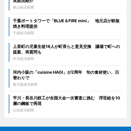
実践法紹介
狭山経済新聞
千葉ポートタワーで「BLUE＆FIRE mini」 地元店が鉄板
焼き料理提供
千葉経済新聞
上里町の児童生徒16人が町長らと意見交換 議場で町への
提案、再質問も
本庄経済新聞
河内小阪の「cuisine HAGI」が2周年 旬の食材使い、日
替わりで
東大阪経済新聞
平川・長谷川鉄工が全国大会一次審査に挑む 浮世絵を10
層の鋼板で再現
弘前経済新聞