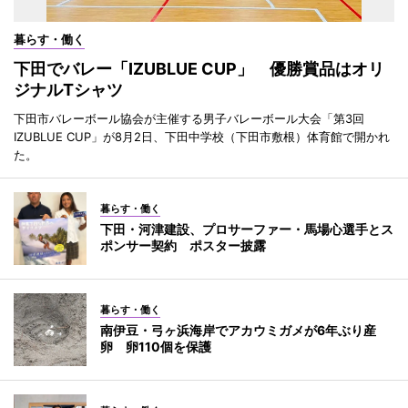
暮らす・働く
下田でバレー「IZUBLUE CUP」 優勝賞品はオリ
ジナルTシャツ
下田市バレーボール協会が主催する男子バレーボール大会「第3回
IZUBLUE CUP」が8月2日、下田中学校（下田市敷根）体育館で開かれ
た。
暮らす・働く
下田・河津建設、プロサーファー・馬場心選手とス
ポンサー契約 ポスター披露
暮らす・働く
南伊豆・弓ヶ浜海岸でアカウミガメが6年ぶり産
卵 卵110個を保護