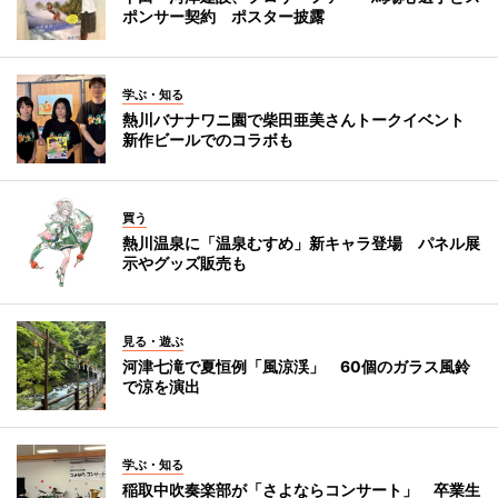
ポンサー契約 ポスター披露
学ぶ・知る
熱川バナナワニ園で柴田亜美さんトークイベント
新作ビールでのコラボも
買う
熱川温泉に「温泉むすめ」新キャラ登場 パネル展
示やグッズ販売も
見る・遊ぶ
河津七滝で夏恒例「風涼渓」 60個のガラス風鈴
で涼を演出
学ぶ・知る
稲取中吹奏楽部が「さよならコンサート」 卒業生