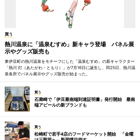
買う
熱川温泉に「温泉むすめ」新キャラ登場 パネル展
示やグッズ販売も
東伊豆町の熱川温泉をモチーフにした「温泉むすめ」の新キャラクター
「熱川 灯（あたがわ・ともり）」が7月16日に誕生し、同25日、熱川温
泉各所でパネル展示やグッズ販売が始まった。
買う
石廊崎で「伊豆最南端到達証明書」発行開始 最南
端アピールの新ブランドも
買う
松崎町で若手4店のフードマーケット開始 「金曜
は三聖苑へ」新習慣目指す