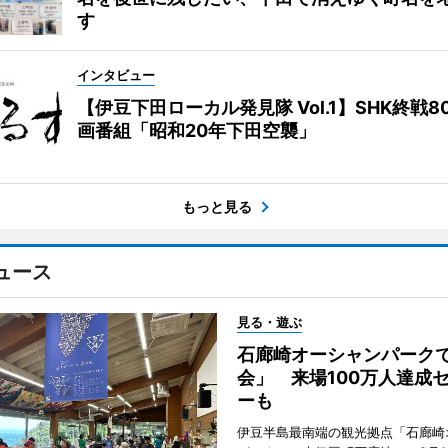
す
インタビュー
【伊豆下田ローカル発見隊 Vol.1】SHK終戦8
画番組「昭和20年下田空襲」
もっと見る
ュース
見る・遊ぶ
石廊崎オーシャンパーク
会」 来場100万人達成
ーも
伊豆半島最南端の観光拠点「石廊崎