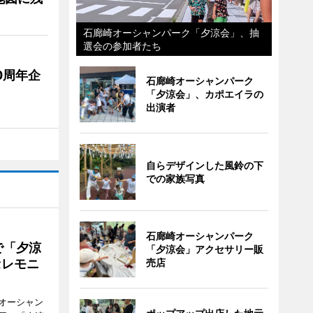
石廊崎オーシャンパーク「夕涼会」、抽
選会の参加者たち
0周年企
石廊崎オーシャンパーク
「夕涼会」、カポエイラの
出演者
自らデザインした風鈴の下
での家族写真
石廊崎オーシャンパーク
で「夕涼
「夕涼会」アクセサリー販
セレモニ
売店
オーシャン