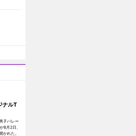
ジナルT
男子バレー
」が8月2日、
開かれた。