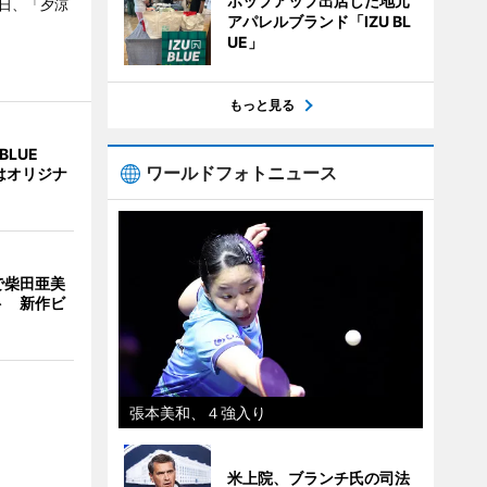
ポップアップ出店した地元
1日、「夕涼
アパレルブランド「IZU BL
UE」
もっと見る
BLUE
ワールドフォトニュース
はオリジナ
で柴田亜美
ト 新作ビ
張本美和、４強入り
米上院、ブランチ氏の司法