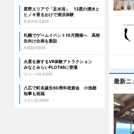
星野エリアで「足水浴」 13度の湧水と
ヒノキ香るおけで清涼体験
軽井沢経済新聞
札幌でゲームイベント10月開催へ 高校
生向け企画を新設
札幌経済新聞
火星を旅するVR体験アトラクション
みなとみらいPLOT48に登場
ヨコハマ経済新聞
最新ニ
八広で町名誕生60周年祝賀会 小池都
知事も祝福
すみだ経済新聞