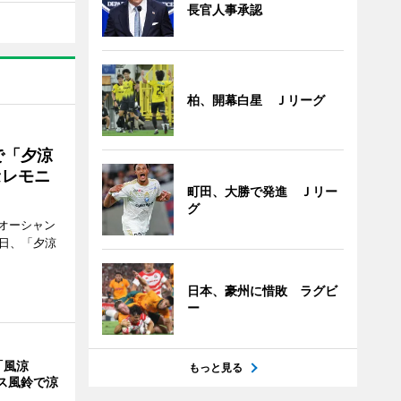
長官人事承認
柏、開幕白星 Ｊリーグ
で「夕涼
セレモニ
町田、大勝で発進 Ｊリー
グ
オーシャン
1日、「夕涼
日本、豪州に惜敗 ラグビ
ー
「風涼
もっと見る
ス風鈴で涼