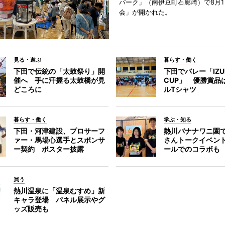
パーク」（南伊豆町石廊崎）で8月
会」が開かれた。
見る・遊ぶ
暮らす・働く
下田で伝統の「太鼓祭り」開
下田でバレー「IZU
催へ 手に汗握る太鼓橋が見
CUP」 優勝賞品
どころに
ルTシャツ
暮らす・働く
学ぶ・知る
下田・河津建設、プロサーフ
熱川バナナワニ園
ァー・馬場心選手とスポンサ
さんトークイベン
ー契約 ポスター披露
ールでのコラボも
買う
熱川温泉に「温泉むすめ」新
キャラ登場 パネル展示やグ
ッズ販売も