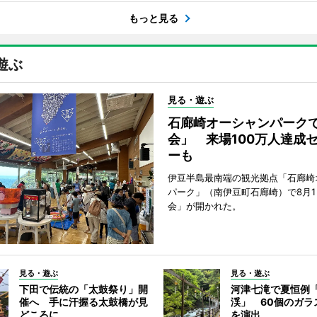
もっと見る
遊ぶ
見る・遊ぶ
石廊崎オーシャンパーク
会」 来場100万人達成
ーも
伊豆半島最南端の観光拠点「石廊崎
パーク」（南伊豆町石廊崎）で8月
会」が開かれた。
見る・遊ぶ
見る・遊ぶ
下田で伝統の「太鼓祭り」開
河津七滝で夏恒例
催へ 手に汗握る太鼓橋が見
渓」 60個のガラ
どころに
を演出