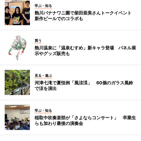
学ぶ・知る
熱川バナナワニ園で柴田亜美さんトークイベント
新作ビールでのコラボも
買う
熱川温泉に「温泉むすめ」新キャラ登場 パネル展
示やグッズ販売も
見る・遊ぶ
河津七滝で夏恒例「風涼渓」 60個のガラス風鈴
で涼を演出
学ぶ・知る
稲取中吹奏楽部が「さよならコンサート」 卒業生
らも加わり最後の演奏会