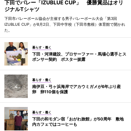
下田でバレー「IZUBLUE CUP」 優勝賞品はオリ
ジナルTシャツ
下田市バレーボール協会が主催する男子バレーボール大会「第3回
IZUBLUE CUP」が8月2日、下田中学校（下田市敷根）体育館で開かれ
た。
暮らす・働く
下田・河津建設、プロサーファー・馬場心選手とス
ポンサー契約 ポスター披露
暮らす・働く
南伊豆・弓ヶ浜海岸でアカウミガメが6年ぶり産
卵 卵110個を保護
暮らす・働く
下田の和モダン宿「おがわ旅館」が50周年 敷地
内カフェではコーヒーも