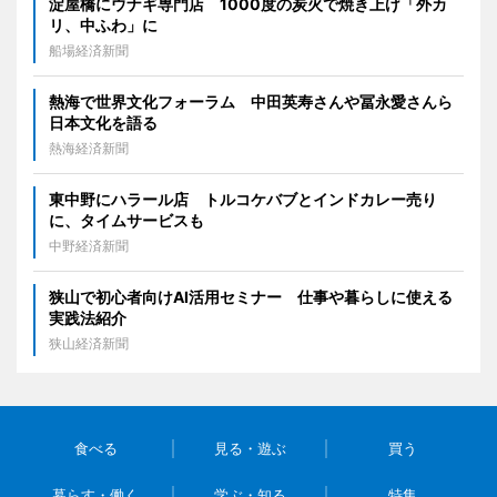
淀屋橋にウナギ専門店 1000度の炭火で焼き上げ「外カ
リ、中ふわ」に
船場経済新聞
熱海で世界文化フォーラム 中田英寿さんや冨永愛さんら
日本文化を語る
熱海経済新聞
東中野にハラール店 トルコケバブとインドカレー売り
に、タイムサービスも
中野経済新聞
狭山で初心者向けAI活用セミナー 仕事や暮らしに使える
実践法紹介
狭山経済新聞
食べる
見る・遊ぶ
買う
暮らす・働く
学ぶ・知る
特集