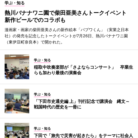
学ぶ・知る
熱川バナナワニ園で柴田亜美さんトークイベント
新作ビールでのコラボも
漫画家・画家の柴田亜美さんの新作絵本「パプワくん」（実業之日本
社）の発売を記念したトークイベントが7月26日、熱川バナナワニ園
（東伊豆町奈良本）で開かれた。
学ぶ・知る
稲取中吹奏楽部が「さよならコンサート」 卒業生
らも加わり最後の演奏会
学ぶ・知る
「下田市史通史編 上」刊行記念で講演会 縄文～
戦国時代の歴史を一冊に
学ぶ・知る
下田で「旅先で災害が起きたら」をテーマに社会人