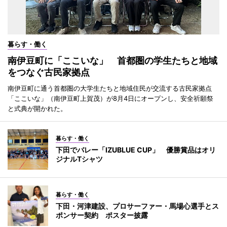
暮らす・働く
南伊豆町に「ここいな」 首都圏の学生たちと地域
をつなぐ古民家拠点
南伊豆町に通う首都圏の大学生たちと地域住民が交流する古民家拠点
「ここいな」（南伊豆町上賀茂）が8月4日にオープンし、安全祈願祭
と式典が開かれた。
暮らす・働く
下田でバレー「IZUBLUE CUP」 優勝賞品はオリ
ジナルTシャツ
暮らす・働く
下田・河津建設、プロサーファー・馬場心選手とス
ポンサー契約 ポスター披露