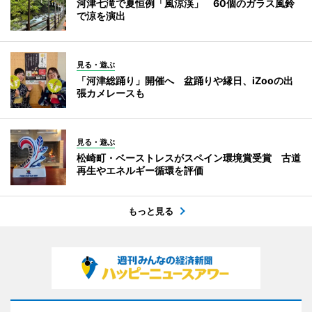
河津七滝で夏恒例「風涼渓」 60個のガラス風鈴
で涼を演出
見る・遊ぶ
「河津総踊り」開催へ 盆踊りや縁日、iZooの出
張カメレースも
見る・遊ぶ
松崎町・ベーストレスがスペイン環境賞受賞 古道
再生やエネルギー循環を評価
もっと見る