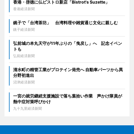
香港・啓徳に仏ビストロ新店「Bistrot's Suzette」
香港経済新聞
銚子で「台湾茶坊」 台湾料理や雑貨通じ文化に親しむ
銚子経済新聞
弘前城の本丸天守が11年ぶりの「曳戻し」へ 記念イベン
トも
弘前経済新聞
清水町の精管工業がプロテイン発売へ 自動車パーツから異
分野初進出
沼津経済新聞
一宮の就労継続支援施設で落ち葉拾い作業 声かけ隊員が
熱中症対策呼びかけ
九十九里経済新聞