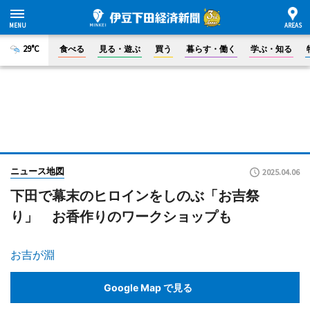
29°C
食べる
見る・遊ぶ
買う
暮らす・働く
学ぶ・知る
ニュース地図
2025.04.06
下田で幕末のヒロインをしのぶ「お吉祭
り」 お香作りのワークショップも
お吉が淵
Google Map で見る