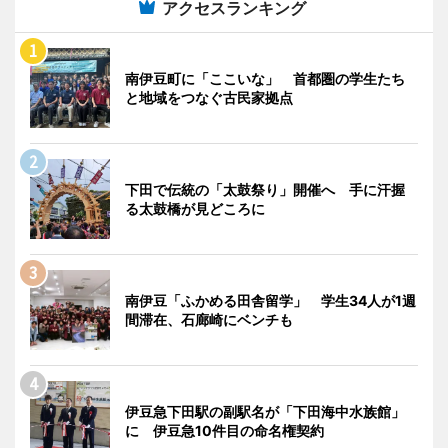
アクセスランキング
南伊豆町に「ここいな」 首都圏の学生たち
と地域をつなぐ古民家拠点
下田で伝統の「太鼓祭り」開催へ 手に汗握
る太鼓橋が見どころに
南伊豆「ふかめる田舎留学」 学生34人が1週
間滞在、石廊崎にベンチも
伊豆急下田駅の副駅名が「下田海中水族館」
に 伊豆急10件目の命名権契約