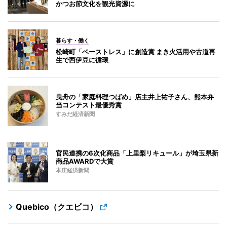
かつお節文化を観光資源に
暮らす・働く
松崎町「ベーストレス」に創造賞 まき火活用や古道再
生で西伊豆に循環
曳舟の「家庭料理つばめ」店主井上祐子さん、熊本弁
当コンテスト最優秀賞
すみだ経済新聞
官民連携の6次化商品「上里梨リキュール」が埼玉県新
商品AWARDで大賞
本庄経済新聞
Quebico（クエビコ）