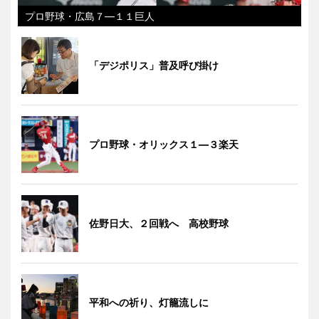
プロ野球・広島７―１１巨人
「デジポリス」普及呼び掛け
プロ野球・オリックス１―３楽天
佐野日大、２回戦へ 高校野球
平和への祈り、灯籠流しに