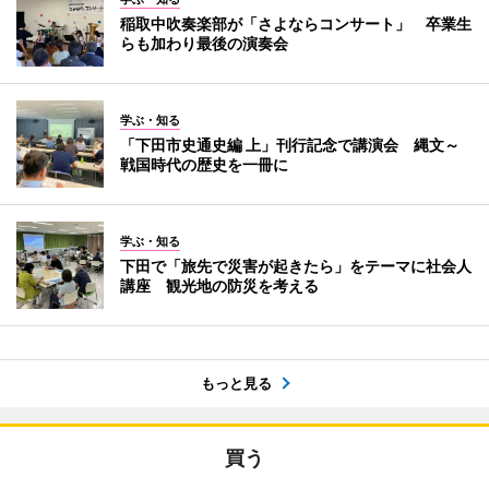
稲取中吹奏楽部が「さよならコンサート」 卒業生
らも加わり最後の演奏会
学ぶ・知る
「下田市史通史編 上」刊行記念で講演会 縄文～
戦国時代の歴史を一冊に
学ぶ・知る
下田で「旅先で災害が起きたら」をテーマに社会人
講座 観光地の防災を考える
もっと見る
買う