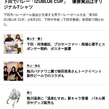
下田でバレー「IZUBLUE CUP」 優勝賞品はオリ
ジナルTシャツ
下田市バレーボール協会が主催する男子バレーボール大会「第3回
IZUBLUE CUP」が8月2日、下田中学校（下田市敷根）体育館で開かれ
た。
暮らす・働く
下田・河津建設、プロサーファー・馬場心選手とス
ポンサー契約 ポスター披露
学ぶ・知る
熱川バナナワニ園で柴田亜美さんトークイベント
新作ビールでのコラボも
買う
熱川温泉に「温泉むすめ」新キャラ登場 パネル展
示やグッズ販売も