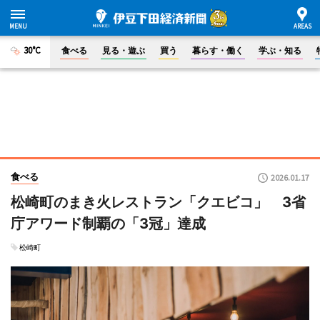
30°C
食べる
見る・遊ぶ
買う
暮らす・働く
学ぶ・知る
食べる
2026.01.17
松崎町のまき火レストラン「クエビコ」 3省
庁アワード制覇の「3冠」達成
松崎町