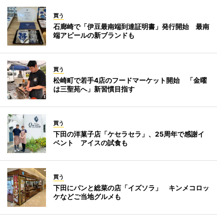
買う
石廊崎で「伊豆最南端到達証明書」発行開始 最南
端アピールの新ブランドも
買う
松崎町で若手4店のフードマーケット開始 「金曜
は三聖苑へ」新習慣目指す
買う
下田の洋菓子店「ケセラセラ」、25周年で感謝イ
ベント アイスの試食も
買う
下田にパンと総菜の店「イズソラ」 キンメコロッ
ケなどご当地グルメも