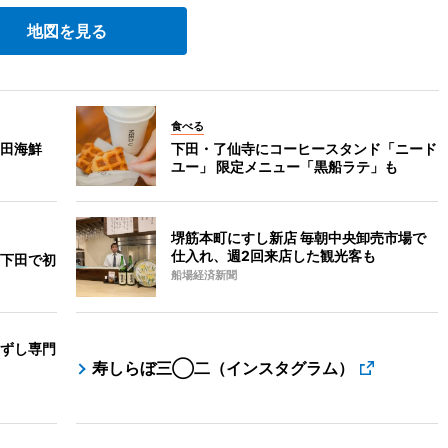
地図を見る
食べる
田海鮮
下田・了仙寺にコーヒースタンド「ニード
ユー」 限定メニュー「黒船ラテ」も
堺筋本町にすし新店 毎朝中央卸売市場で
仕入れ、週2回来店した観光客も
下田で初
船場経済新聞
ずし専門
寿しらぼ三◯二（インスタグラム）