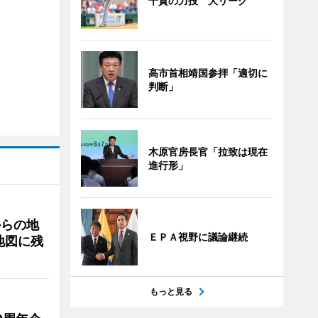
千賀の力投 大リーグ
高市首相靖国参拝「適切に
判断」
木原官房長官「拉致は現在
進行形」
からの地
ＥＰＡ視野に議論継続
地図に残
もっと見る