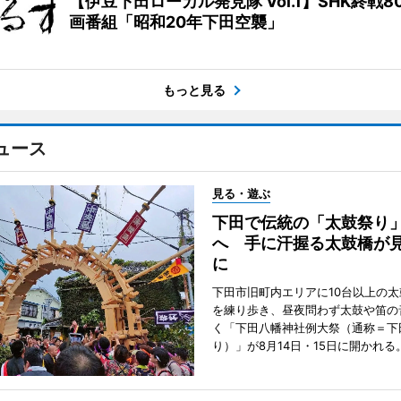
【伊豆下田ローカル発見隊 Vol.1】SHK終戦8
画番組「昭和20年下田空襲」
もっと見る
ュース
見る・遊ぶ
下田で伝統の「太鼓祭り
へ 手に汗握る太鼓橋が
に
下田市旧町内エリアに10台以上の
を練り歩き、昼夜問わず太鼓や笛の
く「下田八幡神社例大祭（通称＝下
り）」が8月14日・15日に開かれる