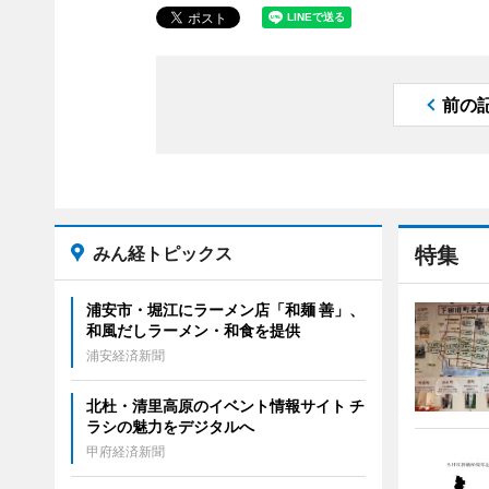
前の
みん経トピックス
特集
浦安市・堀江にラーメン店「和麺 善」、
和風だしラーメン・和食を提供
浦安経済新聞
北杜・清里高原のイベント情報サイト チ
ラシの魅力をデジタルへ
甲府経済新聞