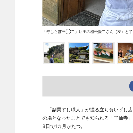
「寿しらぼ三◯二」店主の植松隆二さん（左）と了
「副業すし職人」が握る立ち食いずし店
の場となったことでも知られる「了仙寺」
8日で1カ月がたつ。