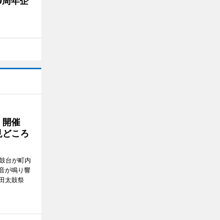
0周年企
」開催
見どころ
太鼓台が町内
音が鳴り響
田太鼓祭
。