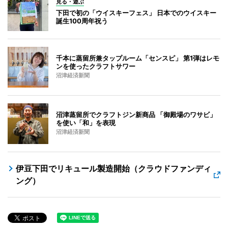
見る・遊ぶ
下田で初の「ウイスキーフェス」 日本でのウイスキー
誕生100周年祝う
千本に蒸留所兼タップルーム「センスピ」 第1弾はレモ
ンを使ったクラフトサワー
沼津経済新聞
沼津蒸留所でクラフトジン新商品 「御殿場のワサビ」
を使い「和」を表現
沼津経済新聞
伊豆下田でリキュール製造開始（クラウドファンディ
ング）