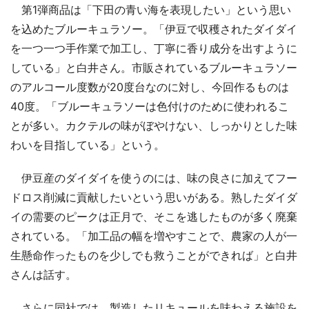
第1弾商品は「下田の青い海を表現したい」という思い
を込めたブルーキュラソー。「伊豆で収穫されたダイダイ
を一つ一つ手作業で加工し、丁寧に香り成分を出すように
している」と白井さん。市販されているブルーキュラソー
のアルコール度数が20度台なのに対し、今回作るものは
40度。「ブルーキュラソーは色付けのために使われるこ
とが多い。カクテルの味がぼやけない、しっかりとした味
わいを目指している」という。
伊豆産のダイダイを使うのには、味の良さに加えてフー
ドロス削減に貢献したいという思いがある。熟したダイダ
イの需要のピークは正月で、そこを逃したものが多く廃棄
されている。「加工品の幅を増やすことで、農家の人が一
生懸命作ったものを少しでも救うことができれば」と白井
さんは話す。
さらに同社では、製造したリキュールを味わえる施設を