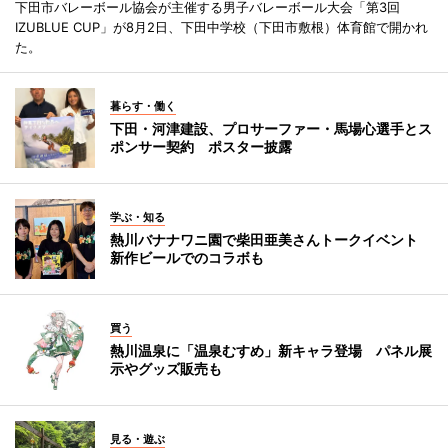
下田市バレーボール協会が主催する男子バレーボール大会「第3回
IZUBLUE CUP」が8月2日、下田中学校（下田市敷根）体育館で開かれ
た。
暮らす・働く
下田・河津建設、プロサーファー・馬場心選手とス
ポンサー契約 ポスター披露
学ぶ・知る
熱川バナナワニ園で柴田亜美さんトークイベント
新作ビールでのコラボも
買う
熱川温泉に「温泉むすめ」新キャラ登場 パネル展
示やグッズ販売も
見る・遊ぶ