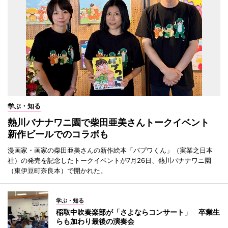
学ぶ・知る
熱川バナナワニ園で柴田亜美さんトークイベント
新作ビールでのコラボも
漫画家・画家の柴田亜美さんの新作絵本「パプワくん」（実業之日本
社）の発売を記念したトークイベントが7月26日、熱川バナナワニ園
（東伊豆町奈良本）で開かれた。
学ぶ・知る
稲取中吹奏楽部が「さよならコンサート」 卒業生
らも加わり最後の演奏会