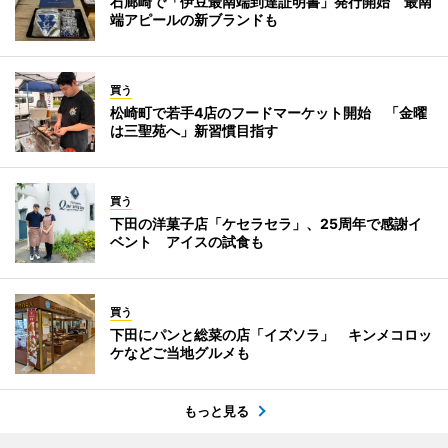
石廊崎で「伊豆最南端到達証明書」発行開始 最南
端アピールの新ブランドも
買う
松崎町で若手4店のフードマーケット開始 「金曜
は三聖苑へ」新習慣目指す
買う
下田の洋菓子店「ケセラセラ」、25周年で感謝イ
ベント アイスの試食も
買う
下田にパンと総菜の店「イズソラ」 キンメコロッ
ケなどご当地グルメも
もっと見る