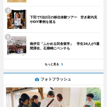
下田で1泊2日の移住体験ツアー 空き家内見
やDIY事例を巡る
南伊豆「ふかめる田舎留学」 学生34人が1週
間滞在、石廊崎にベンチも
もっと見る
フォトフラッシュ