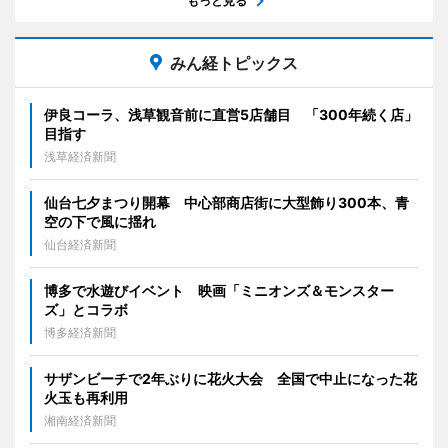
もっと見る
みん経トピックス
伊良コーラ、浅草観音前に直営5店舗目 「300年続く店」
目指す
浅草経済新聞
仙台七夕まつり開幕 中心部商店街に大型飾り300本、青
空の下で風に揺れ
仙台経済新聞
博多で水遊びイベント 映画「ミニオンズ＆モンスター
ズ」とコラボ
博多経済新聞
サザンビーチで2年ぶりに花火大会 全国で中止になった花
火玉も再利用
湘南経済新聞