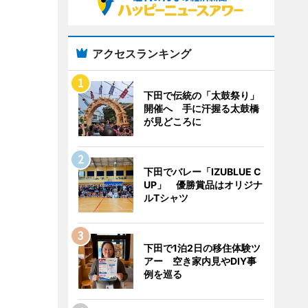
アクセスランキング
下田で伝統の「太鼓祭り」
開催へ 手に汗握る太鼓橋
が見どころに
下田でバレー「IZUBLUE C
UP」 優勝賞品はオリジナ
ルTシャツ
下田で1泊2日の移住体験ツ
アー 空き家内見やDIY事
例を巡る