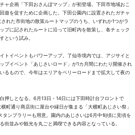
チャ企画「下田おさんぽマップ」が初登場。下田市地域おこ
回遊を促すために企画した。下田公園内に設置されたガチャ
意された市街地の散策ルートマップのうち、いずれか1つがラ
ップに記されたルートに沿って旧町内を散策し、各チェック
すという試み。
イトイベントもパワーアップ。了仙寺境内では、アジサイと
ップイベント「あじさいロード」が1カ月間にわたり開催され
いるもので、今年はエリアをペリーロードまで拡大して夜の
押しとなる。6月13日・14日には下田時計台フロントで
は大横町通り商店街に屋台や縁日が集まる「大横町あじさい祭」
スタンプラリーも用意。園内のあじさいは6月中旬頃に見頃を
る街並みや観光を丸ごと満喫できる内容となっている。