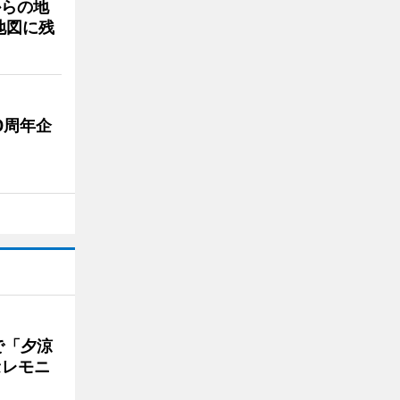
からの地
地図に残
0周年企
で「夕涼
セレモニ