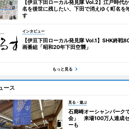
【伊豆下田ローカル発見隊 Vol.2】江戸時代
名を後世に残したい、下田で消えゆく町名を
す
インタビュー
【伊豆下田ローカル発見隊 Vol.1】SHK終戦8
画番組「昭和20年下田空襲」
もっと見る
ュース
見る・遊ぶ
石廊崎オーシャンパーク
会」 来場100万人達成
ーも