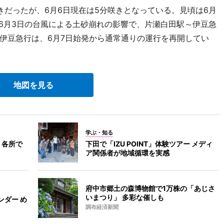
だったが、6月6日現在は5分咲きとなっている。見頃は6月
、6月3日の台風による土砂崩れの影響で、片瀬白田駅～伊豆急
伊豆急行は、6月7日始発から通常通りの運行を再開してい
地図を見る
学ぶ・知る
 各所で
下田で「IZU POINT」体験ツアー メディ
ア関係者が地域循環を実感
府中市郷土の森博物館で1万株の「あじさ
いまつり」 多彩な催しも
ンダー め
調布経済新聞