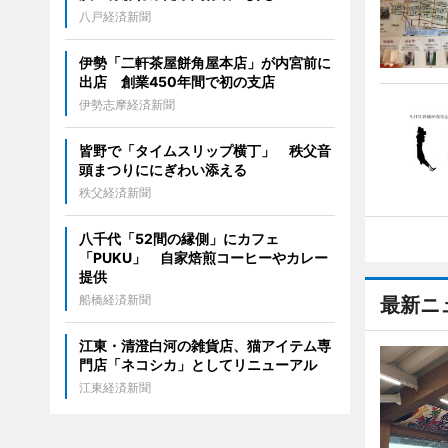
八戸経済新聞
伊勢「二軒茶屋餅角屋本店」が内宮前に
出店 創業450年間で初の支店
伊勢志摩経済新聞
皆野で「タイムスリップ横丁」 秩父音
頭まつりににぎわい添える
秩父経済新聞
八千代「52間の縁側」にカフェ
「PUKU」 自家焙煎コーヒーやカレー
提供
船橋経済新聞
最新ニ
江東・清澄白河の雑貨店、猫アイテム専
門店「ネコシカ」としてリニューアル
江東経済新聞