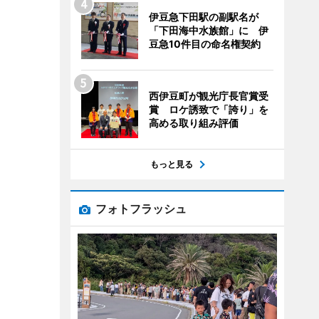
伊豆急下田駅の副駅名が
「下田海中水族館」に 伊
豆急10件目の命名権契約
西伊豆町が観光庁長官賞受
賞 ロケ誘致で「誇り」を
高める取り組み評価
もっと見る
フォトフラッシュ