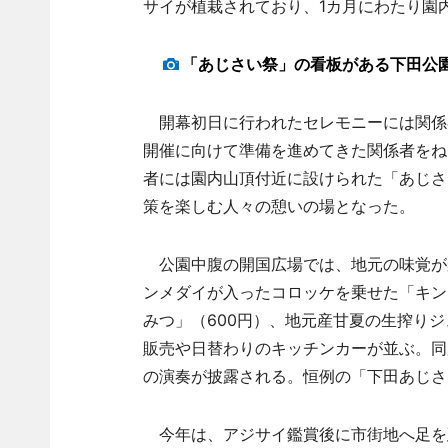
サイが植栽されており、1カ月にわたり園
「あじさい祭」の看板がある下田公
開幕初日に行われたセレモニーには関係
開催に向けて準備を進めてきた関係者をね
者には園内山頂付近に設けられた「あじさ
策を楽しむ人々の憩いの場となった。
公園中腹の開国広場では、地元の味覚が
ンメダイが入ったコロッケを乗せた「キン
みつ」（600円）、地元産甘夏の生搾り
販売や日替わりのキッチンカーが並ぶ。同広
の演奏が披露される。恒例の「下田あじさ
今年は、アジサイ鑑賞後に市街地へ足を