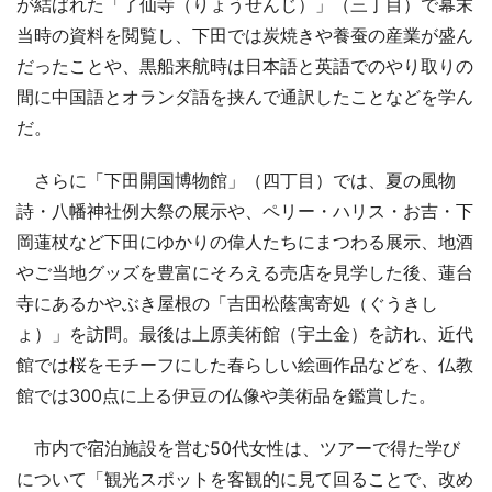
が結ばれた「了仙寺（りょうせんじ）」（三丁目）で幕末
当時の資料を閲覧し、下田では炭焼きや養蚕の産業が盛ん
だったことや、黒船来航時は日本語と英語でのやり取りの
間に中国語とオランダ語を挟んで通訳したことなどを学ん
だ。
さらに「下田開国博物館」（四丁目）では、夏の風物
詩・八幡神社例大祭の展示や、ペリー・ハリス・お吉・下
岡蓮杖など下田にゆかりの偉人たちにまつわる展示、地酒
やご当地グッズを豊富にそろえる売店を見学した後、蓮台
寺にあるかやぶき屋根の「吉田松蔭寓寄処（ぐうきし
ょ）」を訪問。最後は上原美術館（宇土金）を訪れ、近代
館では桜をモチーフにした春らしい絵画作品などを、仏教
館では300点に上る伊豆の仏像や美術品を鑑賞した。
市内で宿泊施設を営む50代女性は、ツアーで得た学び
について「観光スポットを客観的に見て回ることで、改め