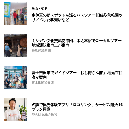
学ぶ・知る
東伊豆の新スポットを巡るバスツアー 旧稲取幼稚園や
リノベした駅売店など
ミシガン文化交流使節団、木之本宿でローカルツアー
地域通訳案内士が案内
長浜経済新聞
富士吉田市でガイドツアー「おし街さんぽ」 地元在住
者が案内
富士山経済新聞
名護で観光体験アプリ「ロコリンク」サービス開始 16
プラン用意
やんばる経済新聞