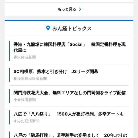
もっと見る
みん経トピックス
香港・九龍塘に韓国料理店「Social」 韓国定番料理を現
代風に
香港経済新聞
SC相模原、熊本と引き分け J3リーグ開幕
相模原町田経済新聞
関門海峡花火大会、無料エリアなしの門司側をライブ配信
小倉経済新聞
八広で「八八祭り」 1500人が提灯行列、多幸アートも
すみだ経済新聞
八戸の「騎馬打毬」、若手騎手の姿勇ましく 20年ぶりの