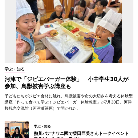
学ぶ・知る
河津で「ジビエバーガー体験」 小中学生30人が
参加、鳥獣被害学ぶ講座も
子どもたちがジビエ食材に触れ、鳥獣被害や命の大切さを考える体験型
講座「作って食べて学ぶ！ジビエバーガー体験教室」が7月30日、河津
桜観光交流館（河津町笹原）で開かれた。
学ぶ・知る
熱川バナナワニ園で柴田亜美さんトークイベント