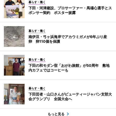
暮らす・働く
下田・河津建設、プロサーファー・馬場心選手とス
ポンサー契約 ポスター披露
暮らす・働く
南伊豆・弓ヶ浜海岸でアカウミガメが6年ぶり産
卵 卵110個を保護
暮らす・働く
下田の和モダン宿「おがわ旅館」が50周年 敷地
内カフェではコーヒーも
暮らす・働く
下田芸者・山口さんがビューティージャパン支部大
会グランプリ 全国大会へ
もっと見る