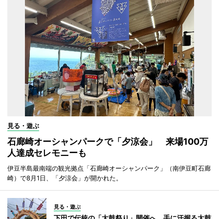
見る・遊ぶ
石廊崎オーシャンパークで「夕涼会」 来場100万
人達成セレモニーも
伊豆半島最南端の観光拠点「石廊崎オーシャンパーク」（南伊豆町石廊
崎）で8月1日、「夕涼会」が開かれた。
見る・遊ぶ
下田で伝統の「太鼓祭り」開催へ 手に汗握る太鼓