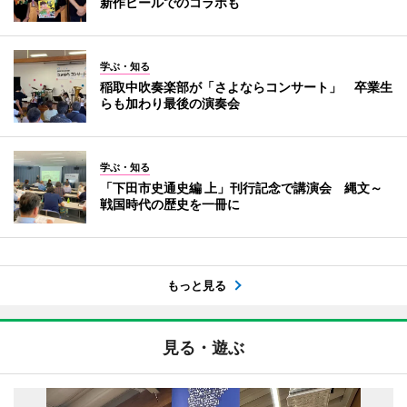
新作ビールでのコラボも
学ぶ・知る
稲取中吹奏楽部が「さよならコンサート」 卒業生
らも加わり最後の演奏会
学ぶ・知る
「下田市史通史編 上」刊行記念で講演会 縄文～
戦国時代の歴史を一冊に
もっと見る
見る・遊ぶ