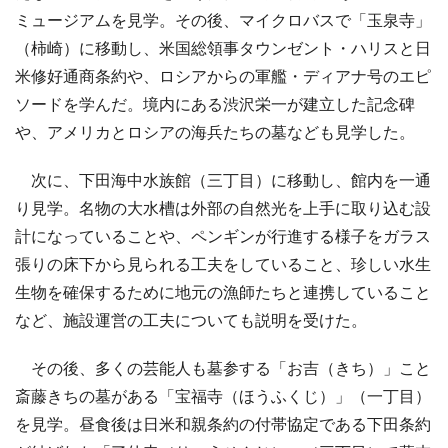
ミュージアムを見学。その後、マイクロバスで「玉泉寺」
（柿崎）に移動し、米国総領事タウンゼント・ハリスと日
米修好通商条約や、ロシアからの軍艦・ディアナ号のエピ
ソードを学んだ。境内にある渋沢栄一が建立した記念碑
や、アメリカとロシアの海兵たちの墓なども見学した。
次に、下田海中水族館（三丁目）に移動し、館内を一通
り見学。名物の大水槽は外部の自然光を上手に取り込む設
計になっていることや、ペンギンが行進する様子をガラス
張りの床下から見られる工夫をしていること、珍しい水生
生物を確保するために地元の漁師たちと連携していること
など、施設運営の工夫についても説明を受けた。
その後、多くの芸能人も墓参する「お吉（きち）」こと
斎藤きちの墓がある「宝福寺（ほうふくじ）」（一丁目）
を見学。昼食後は日米和親条約の付帯協定である下田条約