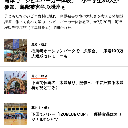
河津で「ジビエバーガー体験」 小中学生30人が
参加、鳥獣被害学ぶ講座も
子どもたちがジビエ食材に触れ、鳥獣被害や命の大切さを考える体験型
講座「作って食べて学ぶ！ジビエバーガー体験教室」が7月30日、河津
桜観光交流館（河津町笹原）で開かれた。
見る・遊ぶ
石廊崎オーシャンパークで「夕涼会」 来場100万
人達成セレモニーも
見る・遊ぶ
下田で伝統の「太鼓祭り」開催へ 手に汗握る太鼓
橋が見どころに
暮らす・働く
下田でバレー「IZUBLUE CUP」 優勝賞品はオリ
ジナルTシャツ