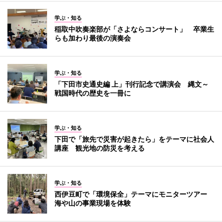
学ぶ・知る
稲取中吹奏楽部が「さよならコンサート」 卒業生
らも加わり最後の演奏会
学ぶ・知る
「下田市史通史編 上」刊行記念で講演会 縄文～
戦国時代の歴史を一冊に
学ぶ・知る
下田で「旅先で災害が起きたら」をテーマに社会人
講座 観光地の防災を考える
学ぶ・知る
西伊豆町で「環境保全」テーマにモニターツアー
海や山の事業現場を体験