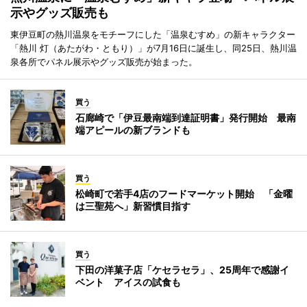
示やグッズ販売も
東伊豆町の熱川温泉をモチーフにした「温泉むすめ」の新キャラクター
「熱川 灯（あたがわ・ともり）」が7月16日に誕生し、同25日、熱川温
泉各所でパネル展示やグッズ販売が始まった。
買う
石廊崎で「伊豆最南端到達証明書」発行開始 最南
端アピールの新ブランドも
買う
松崎町で若手4店のフードマーケット開始 「金曜
は三聖苑へ」新習慣目指す
買う
下田の洋菓子店「ケセラセラ」、25周年で感謝イ
ベント アイスの試食も