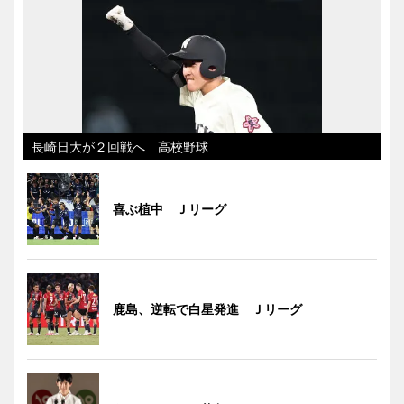
長崎日大が２回戦へ 高校野球
喜ぶ植中 Ｊリーグ
鹿島、逆転で白星発進 Ｊリーグ