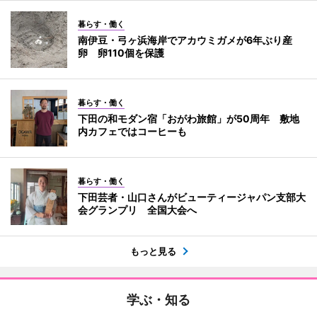
暮らす・働く
南伊豆・弓ヶ浜海岸でアカウミガメが6年ぶり産
卵 卵110個を保護
暮らす・働く
下田の和モダン宿「おがわ旅館」が50周年 敷地
内カフェではコーヒーも
暮らす・働く
下田芸者・山口さんがビューティージャパン支部大
会グランプリ 全国大会へ
もっと見る
学ぶ・知る