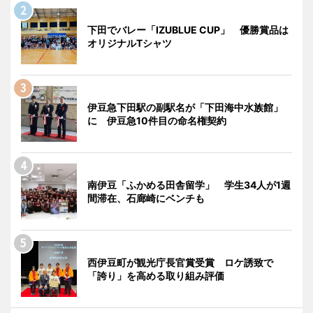
下田でバレー「IZUBLUE CUP」 優勝賞品は
オリジナルTシャツ
伊豆急下田駅の副駅名が「下田海中水族館」
に 伊豆急10件目の命名権契約
南伊豆「ふかめる田舎留学」 学生34人が1週
間滞在、石廊崎にベンチも
西伊豆町が観光庁長官賞受賞 ロケ誘致で
「誇り」を高める取り組み評価