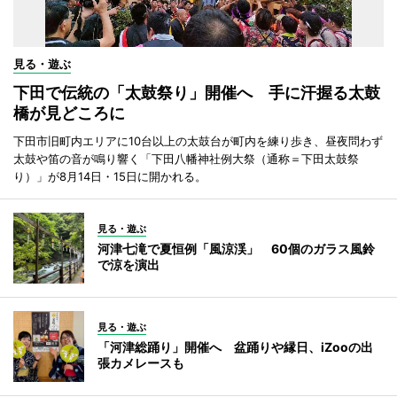
見る・遊ぶ
下田で伝統の「太鼓祭り」開催へ 手に汗握る太鼓
橋が見どころに
下田市旧町内エリアに10台以上の太鼓台が町内を練り歩き、昼夜問わず
太鼓や笛の音が鳴り響く「下田八幡神社例大祭（通称＝下田太鼓祭
り）」が8月14日・15日に開かれる。
見る・遊ぶ
河津七滝で夏恒例「風涼渓」 60個のガラス風鈴
で涼を演出
見る・遊ぶ
「河津総踊り」開催へ 盆踊りや縁日、iZooの出
張カメレースも