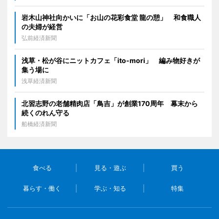
岩木山神社向かいに「お山の花彩食堂 龍の憩」 和食職人
の夫婦が経営
弘前経済新聞
浅草・松が谷にニットカフェ「ito-mori」 編み物好きが
集う場に
浅草経済新聞
北習志野の老舗精肉店「鳥吉」が創業170周年 幕末から
続くのれん守る
船橋経済新聞
食べる
見る・遊ぶ
買う
暮らす・働く
学ぶ・知る
特集